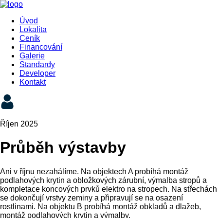
Úvod
Lokalita
Ceník
Financování
Galerie
Standardy
Developer
Kontakt
Říjen 2025
Průběh výstavby
Ani v říjnu nezahálíme. Na objektech A probíhá montáž
podlahových krytin a obložkových zárubní, výmalba stropů a
kompletace koncových prvků elektro na stropech. Na střechách
se dokončují vrstvy zeminy a připravují se na osazení
rostlinami. Na objektu B probíhá montáž obkladů a dlažeb,
montáž podlahových krytin a výmalby.