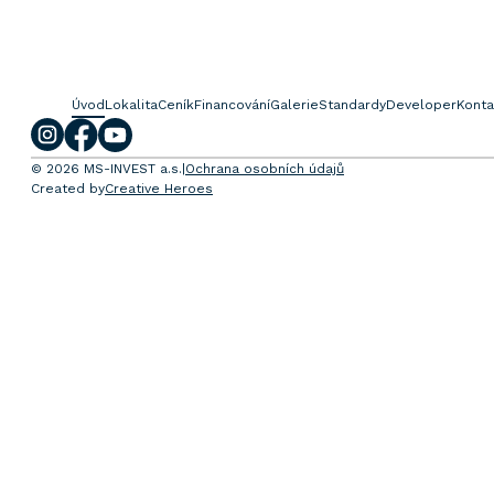
Úvod
Lokalita
Ceník
Financování
Galerie
Standardy
Developer
Konta
© 2026 MS-INVEST a.s.
|
Ochrana osobních údajů
Created by
Creative Heroes