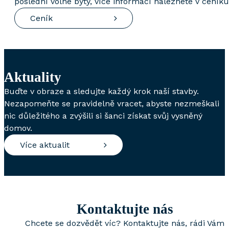
poslední volné byty, více informací naleznete v ceníku
Ceník
Aktuality
Buďte v obraze a sledujte každý krok naší stavby.
Nezapomeňte se pravidelně vracet, abyste nezmeškali
nic důležitého a zvýšili si šanci získat svůj vysněný
domov.
Více aktualit
Kontaktujte nás
Chcete se dozvědět víc? Kontaktujte nás, rádi Vám