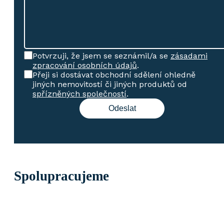
Potvrzuji, že jsem se seznámil/a se
zásadami
zpracování osobních údajů
.
Přeji si dostávat obchodní sdělení ohledně
jiných nemovitostí či jiných produktů od
spřízněných společností
.
Spolupracujeme