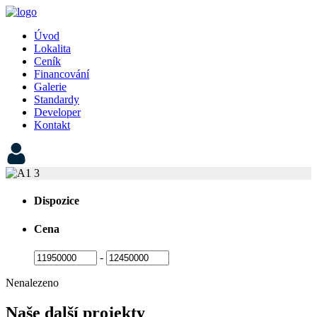
Úvod
Lokalita
Ceník
Financování
Galerie
Standardy
Developer
Kontakt
Dispozice
Cena
-
Nenalezeno
Naše další projekty